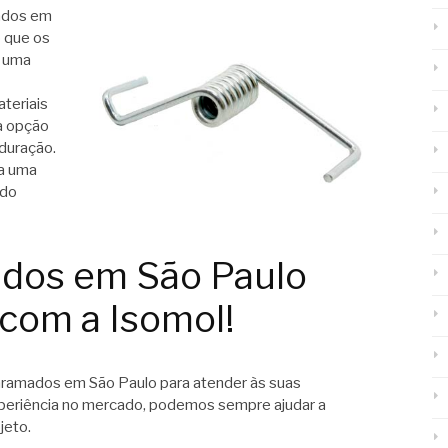
ados em
o que os
a uma
ateriais
a opção
 duração.
 a uma
ndo
ados em São Paulo
 com a Isomol!
aramados em São Paulo para atender às suas
periência no mercado, podemos sempre ajudar a
jeto.