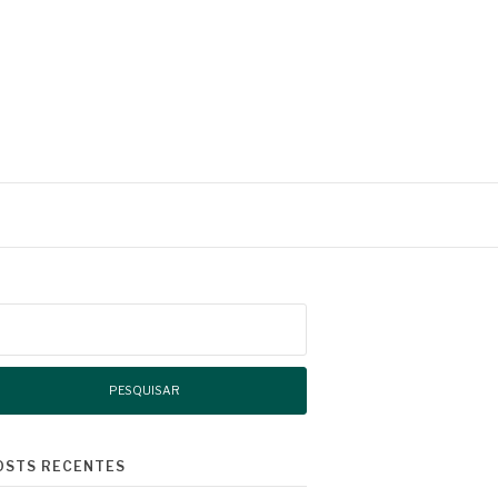
squisar
r:
OSTS RECENTES