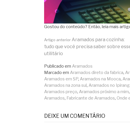
Gostou do conteúdo? Então, leia mais art
Continue
Aramados para cozinha:
Artigo anterior
tudo que você precisa saber sobre ess
utilitário
lendo
Publicado em
Aramados
Marcado em
Aramados direto da fabrica
,
Ar
Aramados em SP
,
Aramados na Mooca
,
Ara
Aramados na zona sul
,
Aramados no Ipirang
Aramados preço
,
Aramados próximo a mim
Aramados
,
Fabricante de Aramados
,
Onde 
DEIXE UM COMENTÁRIO