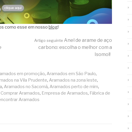
igos como esse em nosso
blog
!
Anel de arame de aço
Artigo seguinte
e
carbono: escolha o melhor com a
Isomol!
amados em promoção
,
Aramados em São Paulo
,
mados na Vila Prudente
,
Aramados na zona leste
,
a
,
Aramados no Sacomã
,
Aramados perto de mim
,
,
Comprar Aramados
,
Empresa de Aramados
,
Fábrica de
encontrar Aramados