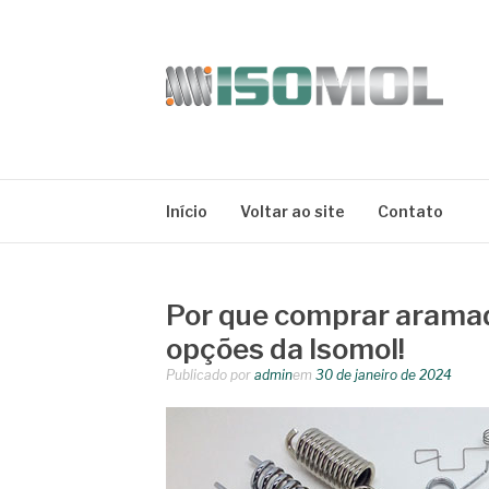
Pular
para
o
conteúdo
ISOMOL
Blog
Início
Voltar ao site
Contato
Por que comprar arama
opções da Isomol!
Publicado por
admin
em
30 de janeiro de 2024