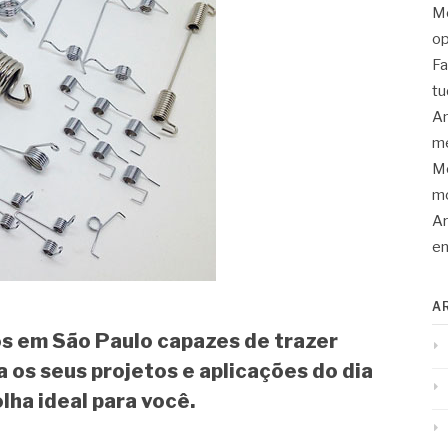
Mo
op
Fa
tu
An
me
Mo
mo
Ar
en
A
s em São Paulo capazes de trazer
a os seus projetos e aplicações do dia
olha ideal para você.