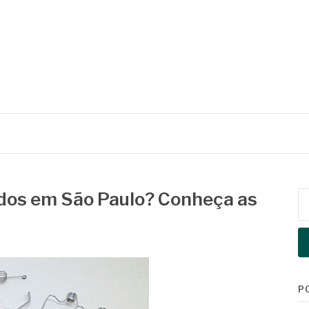
dos em São Paulo? Conheça as
Pe
po
P