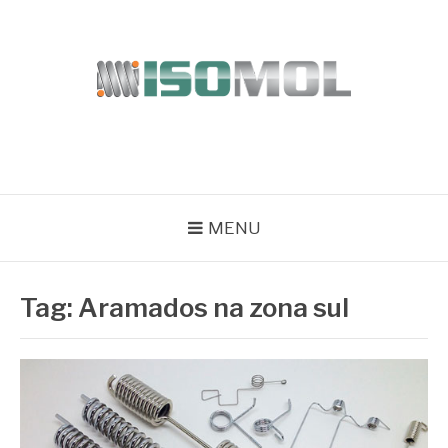
Pular
para
o
conteúdo
ISOMOL
Blog
MENU
Tag:
Aramados na zona sul