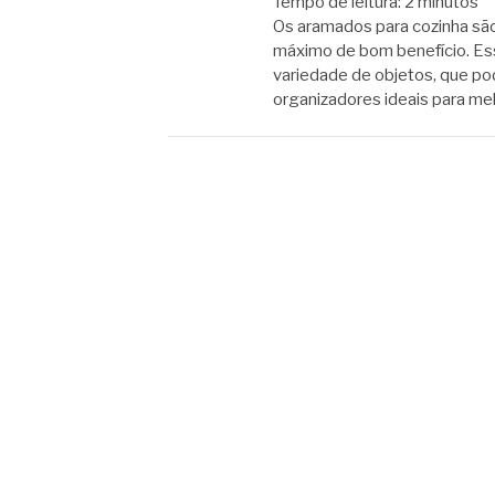
Tempo de leitura:
2
minutos
Os aramados para cozinha são
máximo de bom benefício. Es
variedade de objetos, que po
organizadores ideais para me