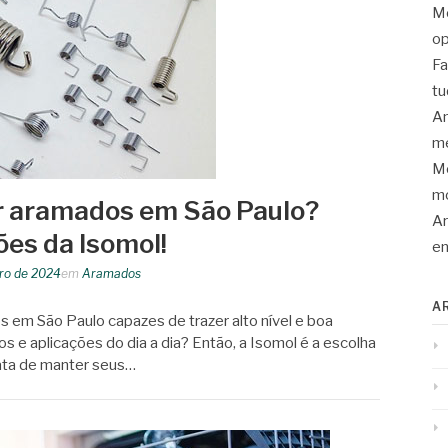
Mo
op
Fa
tu
An
me
Mo
mo
r aramados em São Paulo?
Ar
es da Isomol!
en
iro de 2024
em
Aramados
A
 em São Paulo capazes de trazer alto nível e boa
os e aplicações do dia a dia? Então, a Isomol é a escolha
rata de manter seus…