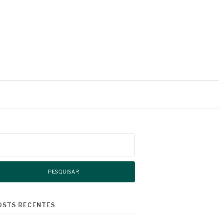
squisar
r:
OSTS RECENTES