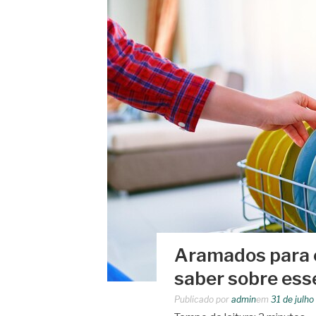
Aramados para c
saber sobre esse
Publicado por
admin
em
31 de julh