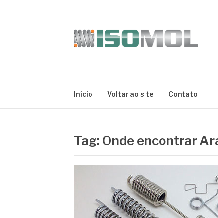
Pular
para
o
conteúdo
ISOMOL
Blog
Início
Voltar ao site
Contato
Tag:
Onde encontrar A