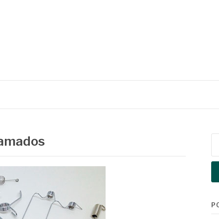
ramados
Pe
po
P